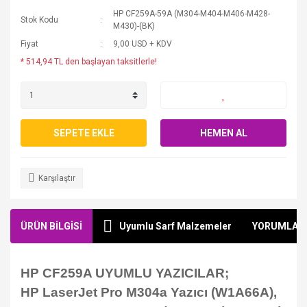
HP CF259A-59A (M304-M404-M406-M428-
Stok Kodu
M430)-(BK)
Fiyat
9,00 USD + KDV
* 514,94 TL den başlayan taksitlerle!
SEPETE EKLE
HEMEN AL
Karşılaştır
ÜRÜN BİLGİSİ
Uyumlu Sarf Malzemeler
YORUMLAR
HP CF259A UYUMLU YAZICILAR;
HP LaserJet Pro M304a Yazıcı (W1A66A),