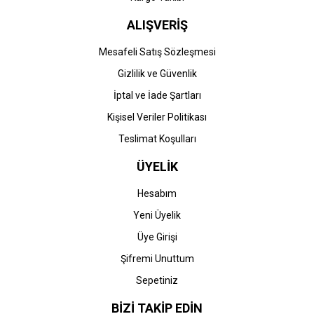
ALIŞVERİŞ
STOK BİLGİSİNİ SORUNUZ
STOK BİLGİSİNİ SORUNUZ
Mesafeli Satış Sözleşmesi
Gizlilik ve Güvenlik
HP
HP
İptal ve İade Şartları
HP LaserJet Pro M404dw
HP LaserJet Pro M404n
Yazıcı (W1A56A) &
Yazıcı (W1A52A) &
Kişisel Veriler Politikası
(CF259A-CF259X)
(CF259A-CF259X)
Teslimat Koşulları
0,00 TL
0,00 TL
ÜYELİK
Hesabım
Yeni Üyelik
Üye Girişi
STOK BİLGİSİNİ SORUNUZ
STOK BİLGİSİNİ SORUNUZ
Şifremi Unuttum
Sepetiniz
HP
HP
HP LaserJet Pro MFP
HP LaserJet Pro MFP
BİZİ TAKİP EDİN