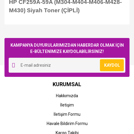
HP CF259A-59A (M304-M404-M406-M428-
M430) Siyah Toner (ÇİPLİ)
Bu ürüne ilk yorumu siz yapın!
KAMPANYA DUYURULARIMIZDAN HABERDAR OLMAK İÇİN
E-BÜLTENİMİZE KAYDOLABİLİRSİNİZ!
Yorum Yaz
KAYDOL
STOK BİLGİSİNİ SORUNUZ
STOK BİLGİSİNİ SORUNUZ
HP
HP
KURUMSAL
HP LaserJet Pro M304a
HP LaserJet Pro M404dn
Yazıcı (W1A66A) &
Yazıcı (W1A53A) &
Hakkımızda
(CF259A-CF259X)
(CF259A-CF259X)
İletişim
0,00 TL
0,00 TL
İletişim Formu
Havale Bildirim Formu
Kargo Takibi