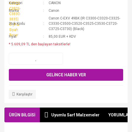
Kategori
CANON
Marka
Canon
Canon C-EXV 49BK (IR C3300-C3320-C3325-
Stok Kodu
C3330-C3500-C3520-C3525-C3530-C3720-
C3725-C3730) (Black)
Fiyat
85,00 EUR + KDV
* 5.609,09 TL den başlayan taksitlerle!
GELİNCE HABER VER
Karşılaştır
ÜRÜN BİLGİSİ
Uyumlu Sarf Malzemeler
YORUMLAR