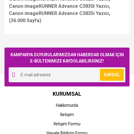
Canon imageRUNNER Advance C3830i Yazıcı,
Canon imageRUNNER Advance C3835i Yazıcı,
(36.000 Sayfa)
Bu ürüne ilk yorumu siz yapın!
KAMPANYA DUYURULARIMIZDAN HABERDAR OLMAK İÇİN
E-BÜLTENİMİZE KAYDOLABİLİRSİNİZ!
Yorum Yaz
KAYDOL
STOK BİLGİSİNİ SORUNUZ
STOK BİLGİSİNİ SORUNUZ
Canon
Canon
KURUMSAL
Canon imageRUNNER
Canon imageRUNNER
Advance C3300 Yazıcı (C-
Advance C3300i Yazıcı (C-
Hakkımızda
EXV 49)
EXV 49)
İletişim
0,00 TL
0,00 TL
İletişim Formu
Havale Bildirim Formu