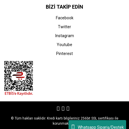
Canon imageRUNNER
Canon imageRUNNER
BİZİ TAKİP EDİN
Advance C3325i Yazıcı (C-
Advance C3330i Yazıcı (C-
EXV 49)
EXV 49)
Facebook
0,00 TL
0,00 TL
Twitter
Instagram
Youtube
Pinterest
STOK BİLGİSİNİ SORUNUZ
STOK BİLGİSİNİ SORUNUZ
Canon
Canon
Canon imageRUNNER
Canon imageRUNNER
Advance C3500 Yazıcı (C-
Advance C3500II Yazıcı
EXV 49)
(C-EXV 49)
0,00 TL
0,00 TL
© Tüm hakları saklıdır. Kredi kartı bilgileriniz 256bit SSL sertifikası ile
korunmaktadır.
Whatsapp Sipariş/Destek