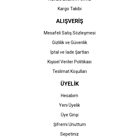
Kargo Takibi
ALIŞVERİŞ
STOK BİLGİSİNİ SORUNUZ
STOK BİLGİSİNİ SORUNUZ
Mesafeli Satış Sözleşmesi
Gizlilik ve Güvenlik
Canon
Canon
İptal ve İade Şartları
Canon imageRUNNER
Canon imageRUNNER
Advance C3320 Yazıcı (C-
Advance C3320i Yazıcı (C-
Kişisel Veriler Politikası
EXV 49)
EXV 49)
Teslimat Koşulları
0,00 TL
0,00 TL
ÜYELİK
Hesabım
Yeni Üyelik
Üye Girişi
STOK BİLGİSİNİ SORUNUZ
STOK BİLGİSİNİ SORUNUZ
Şifremi Unuttum
Sepetiniz
Canon
Canon