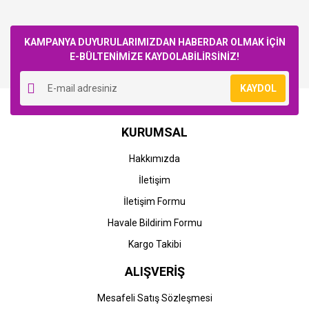
Bu ürüne ilk yorumu siz yapın!
KAMPANYA DUYURULARIMIZDAN HABERDAR OLMAK İÇİN
E-BÜLTENİMİZE KAYDOLABİLİRSİNİZ!
Yorum Yaz
KAYDOL
Canon
Canon
KURUMSAL
Canon C-EXV 49BK (IR
Canon C-EXV 49C (IR
C3300-C3320-C3325-
C3300-C3320-C3325-
Hakkımızda
C3330-C3500-C3520-
C3330-C3500-C3520-
C3525-C3530-C3720-
C3525-C3530-C3720-
İletişim
2.517,50 TL
3.032,44 TL
C3725-C3730-C3822-
C3725-C3730-C3822-
C3826-C3830-3835)
C3826-C3830-3835)
İletişim Formu
Muadil Siyah Toner
Muadil Mavi Toner
Havale Bildirim Formu
Kargo Takibi
ALIŞVERİŞ
Mesafeli Satış Sözleşmesi