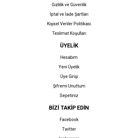
Gizlilik ve Güvenlik
Canon
Canon
İptal ve İade Şartları
Canon C-EXV 49M (IR
Canon C-EXV 49Y (IR
C3300-C3320-C3325-
C3300-C3320-C3325-
Kişisel Veriler Politikası
C3330-C3500-C3520-
C3330-C3500-C3520-
C3525-C3530-C3720-
C3525-C3530-C3720-
Teslimat Koşulları
3.032,44 TL
3.032,44 TL
C3725-C3730-C3822-
C3725-C3730-C3800-
C3826-C3830-3835)
C3822-C3826-C3830-
ÜYELİK
Muadil Kırmızı Toner
3835) Muadil Sarı Toner
Hesabım
Yeni Üyelik
Üye Girişi
STOK BİLGİSİNİ SORUNUZ
STOK BİLGİSİNİ SORUNUZ
Şifremi Unuttum
Sepetiniz
Canon
Canon
Canon C-EXV 49BK (IR
Canon C-EXV 49C (IR
BİZİ TAKİP EDİN
C3300-C3320-C3325-
C3300-C3320-C3325-
C3330-C3500-C3520-
C3330-C3500-C3520-
Facebook
C3525-C3530-C3720-
C3525-C3530-C3720-
5.605,50 TL
6.924,44 TL
C3725-C3730-C3822-
C3725-C3730-C3822-
Twitter
C3826-C3830-3835)
C3826-C3830-3835)
Orjinal Siyah Toner
Orjinal Mavi Toner