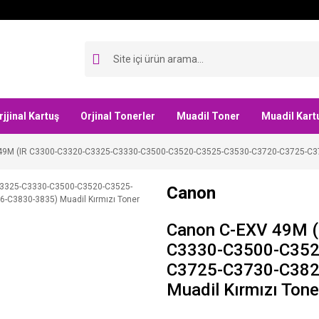
rjjinal Kartuş
Orjinal Tonerler
Muadil Toner
Muadil Kart
49M (IR C3300-C3320-C3325-C3330-C3500-C3520-C3525-C3530-C3720-C3725-C373
Canon
Canon C-EXV 49M (
C3330-C3500-C352
C3725-C3730-C382
Muadil Kırmızı Tone