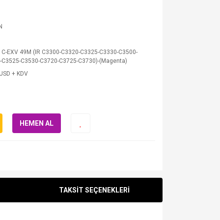
N
 C-EXV 49M (IR C3300-C3320-C3325-C3330-C3500-
-C3525-C3530-C3720-C3725-C3730)-(Magenta)
 USD + KDV
HEMEN AL
TAKSİT SEÇENEKLERİ