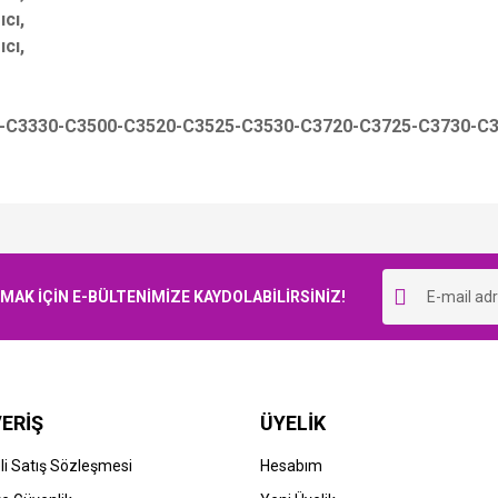
cı,
cı,
-C3330-C3500-C3520-C3525-C3530-C3720-C3725-C3730-C38
Bu ürüne ilk yorumu siz yapın!
K İÇİN E-BÜLTENİMİZE KAYDOLABİLİRSİNİZ!
Yorum Yaz
ERİŞ
ÜYELİK
TOK BİLGİSİNİ SORUNUZ
STOK BİLGİSİNİ SORUNUZ
i Satış Sözleşmesi
Hesabım