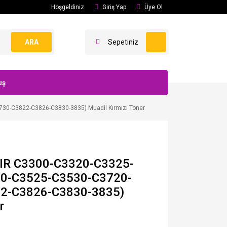
Hoşgeldiniz
Giriş Yap
Üye Ol
ARA
Sepetiniz
uş
0-C3822-C3826-C3830-3835) Muadil Kırmızı Toner
IR C3300-C3320-C3325-
0-C3525-C3530-C3720-
2-C3826-C3830-3835)
r