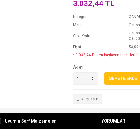
3.032,44 TL
Kategori
CANO
Marka
Canon
Canon
Stok Kodu
C3520
Fiyat
53,00
* 3.032,44 TL den başlayan taksitlerle!
Adet
SEPETE EKLE
Karşılaştır
Uyumlu Sarf Malzemeler
YORUMLAR