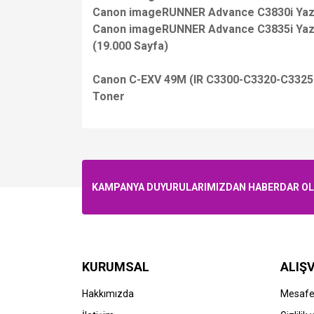
Canon imageRUNNER Advance C3830i Yazı
Canon imageRUNNER Advance C3835i Yazı
(19.000 Sayfa)
Canon C-EXV 49M (IR C3300-C3320-C3325
Toner
KAMPANYA DUYURULARIMIZDAN HABERDAR OLMA
KURUMSAL
ALIŞV
STOK BİLGİSİNİ SORUNUZ
S
Hakkımızda
Mesafel