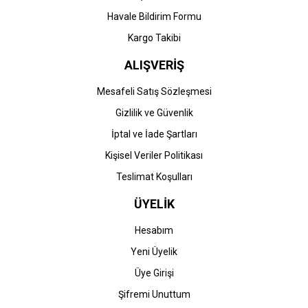
Havale Bildirim Formu
Kargo Takibi
ALIŞVERİŞ
STOK BİLGİSİNİ SORUNUZ
STOK BİLGİSİNİ SORUNUZ
Mesafeli Satış Sözleşmesi
Gizlilik ve Güvenlik
HP
HP
İptal ve İade Şartları
HP DeskJet 2721 All-in-
HP DeskJet 2722 All-in-
One Yazıcı (7FR54B) (HP
One Yazıcı (7FR53B) (HP
Kişisel Veriler Politikası
305-305XL)
305-305XL)
Teslimat Koşulları
0,00 TL
0,00 TL
ÜYELİK
Hesabım
Yeni Üyelik
Üye Girişi
STOK BİLGİSİNİ SORUNUZ
STOK BİLGİSİNİ SORUNUZ
Şifremi Unuttum