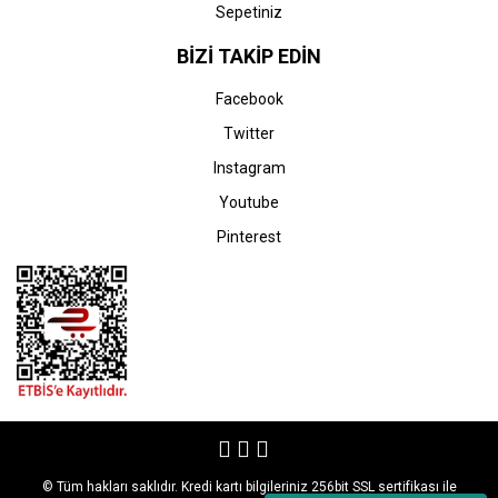
Sepetiniz
HP
HP
HP DeskJet 2723 All-in-
HP DeskJet 2724 All-in-
BİZİ TAKİP EDİN
One Yazıcı (7FR55B) (HP
One Yazıcı (7FR50B) (HP
305-305XL)
305-305XL)
Facebook
0,00 TL
0,00 TL
Twitter
Instagram
Youtube
Pinterest
STOK BİLGİSİNİ SORUNUZ
STOK BİLGİSİNİ SORUNUZ
HP
HP
HP DeskJet Plus 4110 All-
HP DeskJet Plus 4120 All-
in-One Yazıcı (7FS81B)
in-One Yazıcı (3XV14B)
(HP 305-305XL)
(HP 305-305XL)
0,00 TL
0,00 TL
© Tüm hakları saklıdır. Kredi kartı bilgileriniz 256bit SSL sertifikası ile