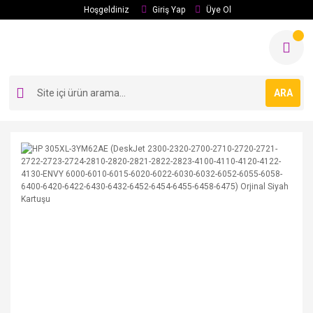
Hoşgeldiniz
Giriş Yap
Üye Ol
ARA