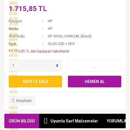
1.715,85 TL
Kategori
HP
Marka
HP
Stok Kodu
HP 305XL-3YM62AE (Black)
Fiyat
30,00 USD + KDV
* 1.715,85 TL den başlayan taksitlerle!
SEPETE EKLE
HEMEN AL
Karşılaştır
ÜRÜN BİLGİSİ
Uyumlu Sarf Malzemeler
YORUMLAR