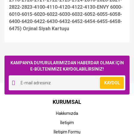
2822-2823-4100-4110-4120-4122-4130-ENVY 6000-
6010-6015-6020-6022-6030-6032-6052-6055-6058-
6400-6420-6422-6430-6432-6452-6454-6455-6458-
6475) Orjinal Siyah Kartuşu
Bu ürüne ilk yorumu siz yapın!
KAMPANYA DUYURULARIMIZDAN HABERDAR OLMAK İÇİN
E-BÜLTENİMİZE KAYDOLABİLİRSİNİZ!
Yorum Yaz
KAYDOL
STOK BİLGİSİNİ SORUNUZ
STOK BİLGİSİNİ SORUNUZ
HP
HP
KURUMSAL
HP DeskJet 2710 All-in-
HP DeskJet 2720 All-in-
One Yazıcı (5AR83B) (HP
One Yazıcı (3XV18B) (HP
Hakkımızda
305-305XL)
305-305XL)
İletişim
0,00 TL
0,00 TL
İletişim Formu