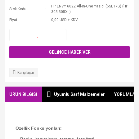
HP ENVY 6022 All-in-One Yazıcı (5SE17B) (HP
Stok Kodu
305-305XL)
Fiyat
0,00 USD + KDV
GELİNCE HABER VER
Karşılaştır
ÜRÜN BİLGİSİ
Uyumlu Sarf Malzemeler
YORUMLAR
Özellik Fonksiyonları;