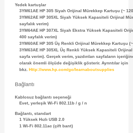
Yedek kartuşlar
3YM61AE HP 305 Siyah Orijinal Mürekkep Kartuşu (~ 120
3YM62AE HP 305XL Siyah Yüksek Kapasiteli Orijinal Mü
sayfalık verim)
3YM64AE HP 307XL Siyah Ekstra Yüksek Kapasiteli Oriji
400 sayfalık verim)
3YM60AE HP 305 Üç Renkli Orijinal Mürekkep Kartuşu (~
3YM63AE HP 305XL Üç Renkli Yüksek Kapasiteli Orijinal
sayfa verim). Gerçek verim, yazdırılan sayfaların içeriğin
olarak önemli ölçüde değişiklik gösterir. Ayrıntılar için
bkz.
Http://www.hp.com/go/learnaboutsupplies
Bağlantı
Kablosuz bağlantı seçeneği
Evet, yerleşik Wi-Fi 802.11b / g / n
Bağlantı, standart
1 Yüksek Hızlı USB 2.0
1 Wi-Fi 802.11ac (çift bant)