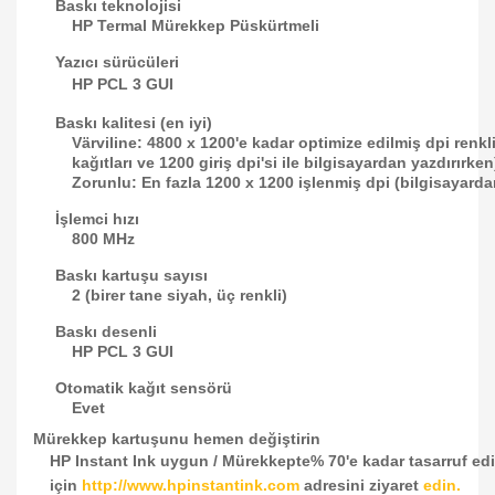
Baskı teknolojisi
HP Termal Mürekkep Püskürtmeli
Yazıcı sürücüleri
HP PCL 3 GUI
Baskı kalitesi (en iyi)
Värviline: 4800 x 1200'e kadar optimize edilmiş dpi renkli
kağıtları ve 1200 giriş dpi'si ile bilgisayardan yazdırırken
Zorunlu: En fazla 1200 x 1200 işlenmiş dpi (bilgisayarda
İşlemci hızı
800 MHz
Baskı kartuşu sayısı
2 (birer tane siyah, üç renkli)
Baskı desenli
HP PCL 3 GUI
Otomatik kağıt sensörü
Evet
Mürekkep kartuşunu hemen değiştirin
HP Instant Ink uygun / Mürekkepte% 70'e kadar tasarruf edin
için
http://www.hpinstantink.com
adresini ziyaret
edin.