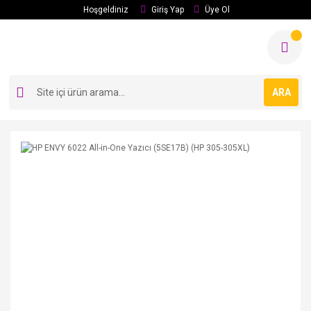
Hoşgeldiniz
Giriş Yap
Üye Ol
ARA