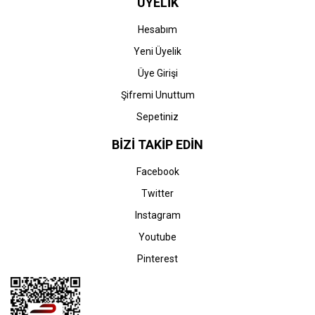
ÜYELİK
4130-ENVY 6000-6010-
4130-ENVY 6000-6010-
6015-6020-6022-6030-
6015-6020-6022-6030-
6032-6052-6055-6058-
6032-6052-6055-6058-
Hesabım
6400-6420-6422-6430-
6400-6420-6422-6430-
6432-6452-6454-6455-
6432-6452-6454-6455-
Yeni Üyelik
6458-6475) Orjinal Siyah
6458-6475) Orjinal Renkli
Kartuşu
Kartuşu
Üye Girişi
Şifremi Unuttum
Sepetiniz
HP
HP
HP 305XL-3YM62AE
HP 305XL-3YM63AE
BİZİ TAKİP EDİN
(DeskJet 2300-2320-
(DeskJet 2320-2700-
2700-2710-2720-2721-
2710-2720-2721-2722-
Facebook
2722-2723-2724-2810-
2723-2724-2810-2820-
714,94 TL
714,94 TL
2820-2821-2822-2823-
2821-2822-2823-4100-
Twitter
4100-4110-4120-4122-
4110-4120-4122-4130-
4130-ENVY 6000-6010-
ENVY 6000-6010-6020-
Instagram
6012-6015-6020-6022-
6022-6030-6032-6400-
6030-6032-6052-6055-
6420-6422-6430-6432-
Youtube
6058-6400-6420-6422-
6452) Muadil Renkli
6430-6432-6452-6454-
Kartuşu
Pinterest
6455-6458-6475) Muadil
Siyah Kartuşu
STOK BİLGİSİNİ SORUNUZ
STOK BİLGİSİNİ SORUNUZ