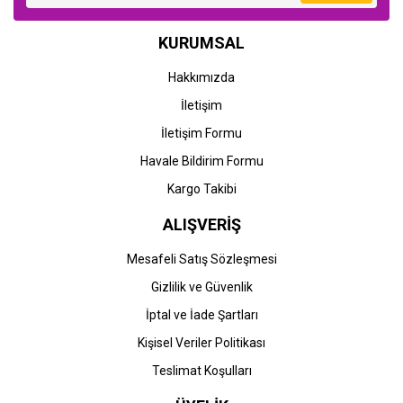
HP
HP
KURUMSAL
HP 305-3YM60AE
HP 305-3YM61AE
(DeskJet 2300-2320-
(DeskJet 2300-2320-
Hakkımızda
2700-2710-2720-2721-
2700-2710-2720-2721-
2722-2723-2724-2810-
2722-2723-2724-2810-
İletişim
915,12 TL
915,12 TL
2820-2821-2822-2823-
2820-2821-2822-2823-
4100-4110-4120-4122-
4100-4110-4120-4122-
İletişim Formu
4130-ENVY 6000-6010-
4130-ENVY 6000-6010-
6015-6020-6022-6030-
6012-6015-6020-6022-
Havale Bildirim Formu
6032-6052-6055-6058-
6030-6032-6052-6055-
6400-6420-6422-6430-
6058-6400-6420-6422-
Kargo Takibi
6432-6452-6454-6455-
6430-6432-6452-6454-
6458-6475) Orjinal Renkli
6455-6458-6475) Orjinal
ALIŞVERİŞ
Kartuşu
Siyah Kartuş
Mesafeli Satış Sözleşmesi
Gizlilik ve Güvenlik
HP
HP
İptal ve İade Şartları
HP 305XL-3YM62AE
HP 305XL-3YM63AE
(DeskJet 2300-2320-
(DeskJet 2300-2320-
Kişisel Veriler Politikası
2700-2710-2720-2721-
2700-2710-2720-2721-
2722-2723-2724-2810-
2722-2723-2724-2810-
Teslimat Koşulları
1.715,85 TL
1.544,27 TL
2820-2821-2822-2823-
2820-2821-2822-2823-
4100-4110-4120-4122-
4100-4110-4120-4122-