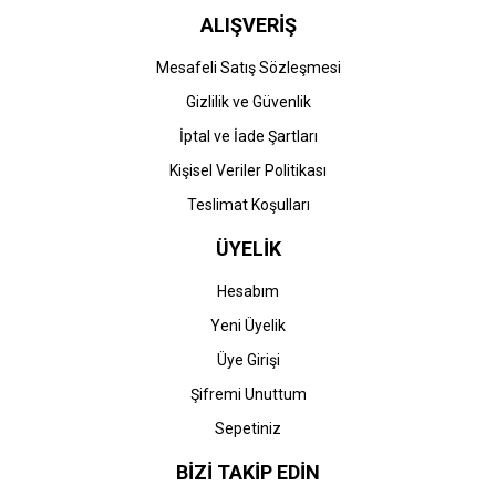
ALIŞVERİŞ
STOK BİLGİSİNİ SORUNUZ
Mesafeli Satış Sözleşmesi
Gizlilik ve Güvenlik
Kyocera
İptal ve İade Şartları
Kyocera TK-5390C
(PA4500) Orjinal Mavi
Kişisel Veriler Politikası
Toner
Teslimat Koşulları
8.269,03 TL
ÜYELİK
Hesabım
Yeni Üyelik
Üye Girişi
Şifremi Unuttum
Sepetiniz
BİZİ TAKİP EDİN