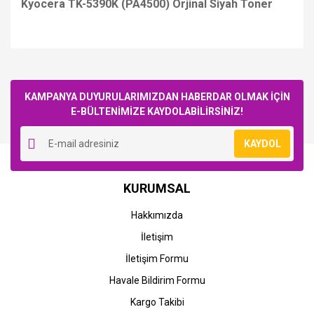
Kyocera TK-5390K (PA4500) Orjinal Siyah Toner
Bu ürüne ilk yorumu siz yapın!
KAMPANYA DUYURULARIMIZDAN HABERDAR OLMAK İÇİN
E-BÜLTENİMİZE KAYDOLABİLİRSİNİZ!
Yorum Yaz
KAYDOL
STOK BİLGİSİNİ SORUNUZ
STOK BİLGİSİNİ SORUNUZ
Kyocera
Kyocera
KURUMSAL
Kyocera TK-5390Y
Kyocera TK-5390M
(PA4500) Orjinal Sarı
(PA4500) Orjinal Kırmızı
Hakkımızda
Toner
Toner
İletişim
8.269,03 TL
8.269,03 TL
İletişim Formu
Havale Bildirim Formu
Kargo Takibi