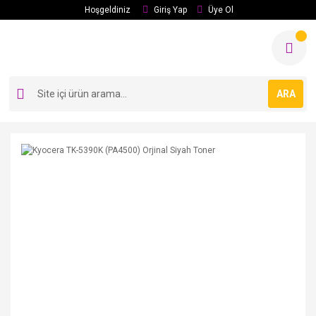
Hoşgeldiniz
Giriş Yap
Üye Ol
ARA