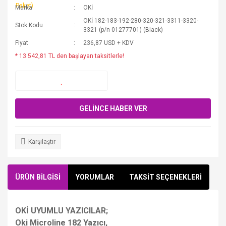
Marka
OKİ
OKİ 182-183-192-280-320-321-3311-3320-
Stok Kodu
3321 (p/n 01277701) (Black)
Fiyat
236,87 USD + KDV
* 13.542,81 TL den başlayan taksitlerle!
GELİNCE HABER VER
Karşılaştır
ÜRÜN BİLGİSİ
YORUMLAR
TAKSİT SEÇENEKLERİ
OKİ UYUMLU YAZICILAR;
Oki Microline 182 Yazıcı,