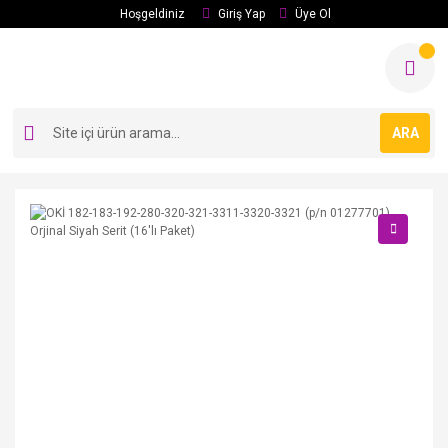
Hoşgeldiniz
Giriş Yap
Üye Ol
ARA