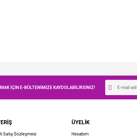
Bu ürüne ilk yorumu siz yapın!
K İÇİN E-BÜLTENİMİZE KAYDOLABİLİRSİNİZ!
Yorum Yaz
ERİŞ
ÜYELİK
i Satış Sözleşmesi
Hesabım