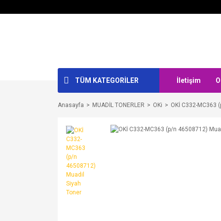
TÜM KATEGORİLER
İletişim
O
Anasayfa
MUADİL TONERLER
OKi
OKİ C332-MC363 (p