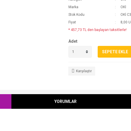
Marka
OKİ
Stok Kodu
OKİ C
Fiyat
8,00 
* 457,73 TL den başlayan taksitlerle!
Adet
SEPETE EKLE
Karşılaştır
YORUMLAR