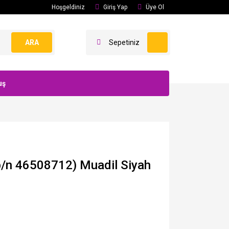
Hoşgeldiniz
Giriş Yap
Üye Ol
ARA
Sepetiniz
uş
/n 46508712) Muadil Siyah