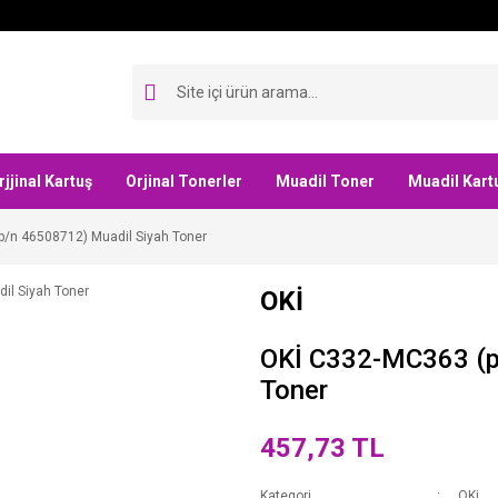
rjjinal Kartuş
Orjinal Tonerler
Muadil Toner
Muadil Kart
/n 46508712) Muadil Siyah Toner
OKİ
OKİ C332-MC363 (p
Toner
457,73 TL
Kategori
OKi